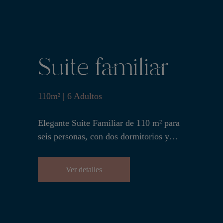
Suite familiar
110m² | 6 Adultos
Elegante Suite Familiar de 110 m² para
seis personas, con dos dormitorios y
cuartos de baño, ideal para familias que
buscan una estancia espaciosa y
Ver detalles
cómoda.