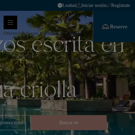
Lealtad
Iniciar sesión
Regístrate
Reserve
zos escrita en
Ofertas
Spa
Seguir leyendo
 criolla
promocional
Buscar en