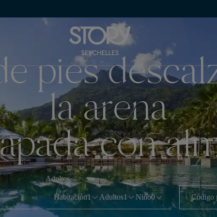
de pies descal
la arena
apada con alma
Adultos
Habitación
1
Adultos
1
Niño
0
Código 