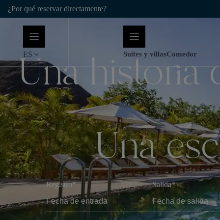
Saltar
¿Por qué reservar directamente?
al
contenido
Una historia 
ES
Suites y villas
Comedor
Una esc
Registro*
Salida*